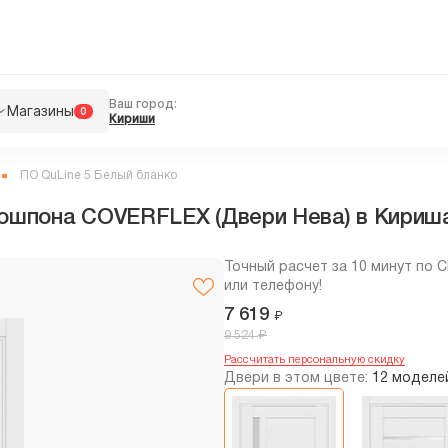
Ваш город:
Магазины
0
Кириши
ПО QuLine 5 Белый бланко
кошпона COVERFLEX (Двери Нева) в Кириша
Точный расчет за 10 минут по 
или телефону!
7 619
₽
₽
9 524
Рассчитать персональную скидку
Двери в этом цвете:
12 моделе