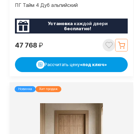
ПГ Тайм 4 Дуб альпийский
Установка
каждой двери
бесплатно!
47 768
₽
Рассчитать цену
«под ключ»
Новинка
Хит продаж