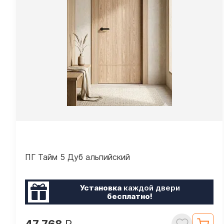
ПГ Тайм 5 Дуб альпийский
Установка
каждой двери
бесплатно!