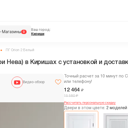
Ваш город:
Магазины
0
Кириши
ПГ Orion 2 Белый
ри Нева) в Киришах с установкой и достав
Точный расчет за 10 минут по 
или телефону!
Видео-обзор
12 464
₽
₽
15 580
Рассчитать персональную скидку
Двери в этом цвете:
2 моделей