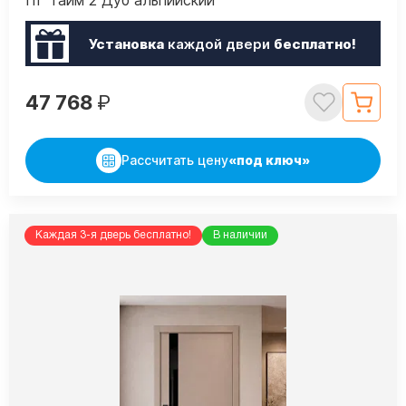
ПГ Тайм 2 Дуб альпийский
Установка
каждой двери
бесплатно!
47 768
₽
Рассчитать цену
«под ключ»
Каждая 3-я дверь бесплатно!
В наличии