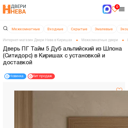
0
Межкомнатные
Входные
Скрытые
Эмалевые
Эко
Интернет-магазин Двери Нева в Киришах
Межкомнатные двери
Дверь ПГ Тайм 5 Дуб альпийский из Шпона
(Ситидорс) в Киришах с установкой и
доставкой
Новинка
Хит продаж