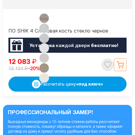
ПО SHIK 4 Слоновая кость стекло черное
Установка
каждой двери
бесплатно!
12 083
₽
₽
-20%
15 104
Рассчитать цену
«под ключ»
ПРОФЕССИОНАЛЬНЫЙ ЗАМЕР!
Выездные менеджеры с 15-летним стажем работы рассчитают
полную стоимость, покажут образцы и каталоги, а также оформят
договор на дому и примут оплату удобным для Вас способом.