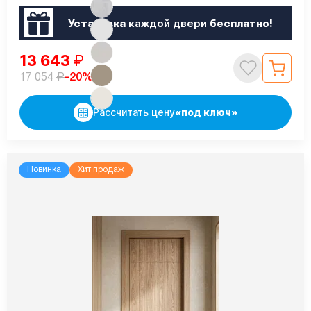
Установка
каждой двери
бесплатно!
13 643
₽
₽
-20%
17 054
Рассчитать цену
«под ключ»
Новинка
Хит продаж