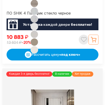
ПО SHIK 4 Пацифик стекло черное
Установка
каждой двери
бесплатно!
10 883
₽
₽
-20%
13 604
Рассчитать цену
«под ключ»
Каждая 3-я дверь бесплатно!
В наличии
Хит продаж