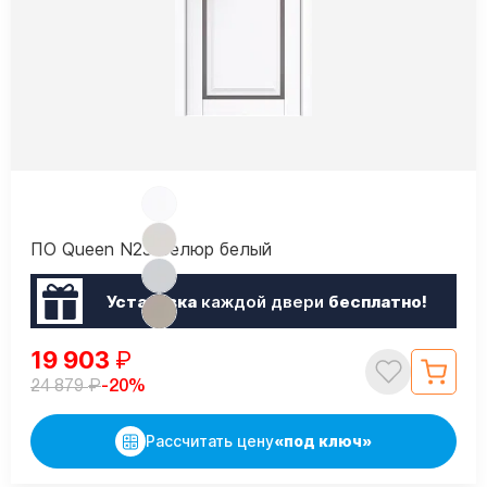
ПО Queen N23 Велюр белый
Установка
каждой двери
бесплатно!
19 903
₽
₽
-20%
24 879
Рассчитать цену
«под ключ»