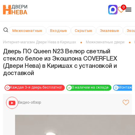
0
Межкомнатные
Входные
Скрытые
Эмалевые
Эко
Интернет-магазин Двери Нева в Киришах
Межкомнатные двери
Дверь ПО Queen N23 Велюр светлый
стекло белое из Экошпона COVERFLEX
(Двери Нева) в Киришах с установкой и
доставкой
Каждая 3-я дверь бесплатно!
В наличии на складе
Монтаж 
Видео-обзор