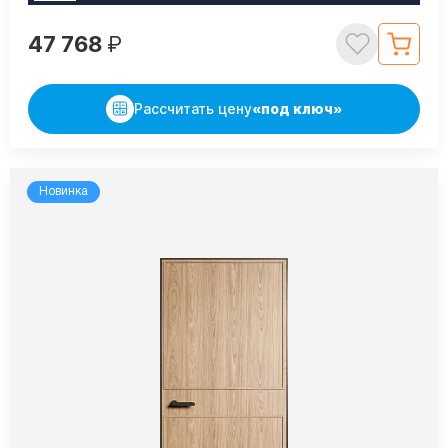
47 768
₽
Рассчитать цену
«под ключ»
Новинка