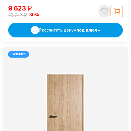
9 623
₽
₽
-30%
13 747
Рассчитать цену
«под ключ»
Новинка