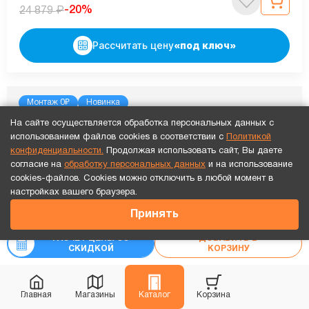
₽
-20%
24 879
Рассчитать цену
«под ключ»
Монтаж 0₽
Новинка
На сайте осуществляется обработка персональных данных с
использованием файлов cookies в соответствии с
Политикой
конфиденциальности.
Продолжая использовать сайт, Вы даете
согласие на
обработку персональных данных
и на использование
cookies-файлов. Cookies можно отключить в любой момент в
Точный расчет за 10 минут по СМС или телефону!
настройках вашего браузера.
10 596
₽
Принять
₽
15 137
РАСЧЕТ ЦЕНЫ СО
ДОБАВИТЬ В
СКИДКОЙ
КОРЗИНУ
Главная
Магазины
Каталог
Корзина