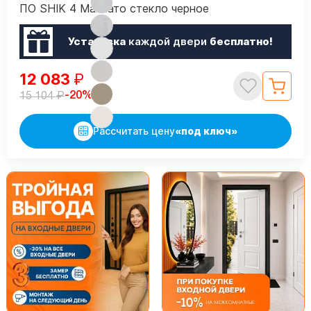
ПО SHIK 4 Макиато стекло черное
Установка
каждой двери
бесплатно!
12 083
₽
₽
-20%
15 104
Рассчитать цену
«под ключ»