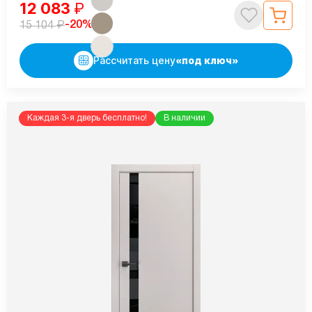
12 083
₽
₽
-20%
15 104
Рассчитать цену
«под ключ»
Каждая 3-я дверь бесплатно!
В наличии