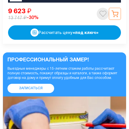
9 623
₽
₽
-30%
13 747
Рассчитать цену
«под ключ»
ПРОФЕССИОНАЛЬНЫЙ ЗАМЕР!
Выездные менеджеры с 15-летним стажем работы рассчитают
полную стоимость, покажут образцы и каталоги, а также оформят
договор на дому и примут оплату удобным для Вас способом.
ЗАПИСАТЬСЯ