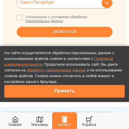
Согласен(на) с условиями обработки
персональных данных
На сайте осуществляется обработка персональных данных с
использованием файлов cookies в соответствии с
Политикой
конфиденциальности.
Продолжая использовать сайт, Вы даете
согласие на
обработку персональных данных
и на использование
58 магазинов в РФ
cookies-файлов. Cookies можно отключить в любой момент в
Перейти в контакты
настройках вашего браузера.
Принять
Каталог
Услуги
О нас
Отзывы
Акции
Франшиза
Сертификаты
Адреса
Главная
Магазины
Каталог
Корзина