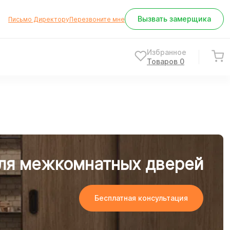
Вызвать замерщика
Письмо Директору
Перезвоните мне
Избранное
Товаров
0
ля межкомнатных дверей
Бесплатная консультация