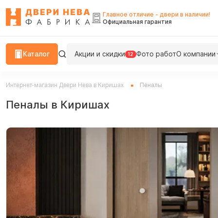
Главное отличие - двери в наличии!
Официальная гарантия
Каталог
Акции и скидки
Фото работ
О компании
12
Интернет-магазин Двери Нева в Киришах
Пеналы
Пеналы в Киришах