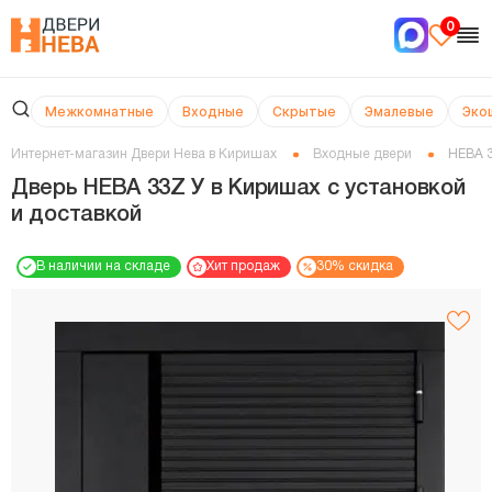
0
Межкомнатные
Входные
Скрытые
Эмалевые
Эко
Интернет-магазин Двери Нева в Киришах
Входные двери
НЕВА 
Дверь НЕВА 33Z У в Киришах с установкой
и доставкой
В наличии на складе
Хит продаж
30% скидка