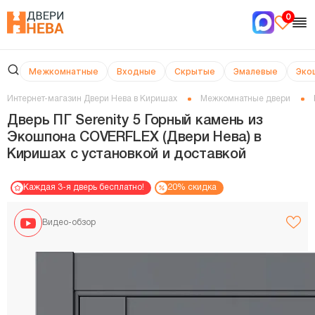
0
Межкомнатные
Входные
Скрытые
Эмалевые
Эко
Интернет-магазин Двери Нева в Киришах
Межкомнатные двери
Дверь ПГ Serenity 5 Горный камень из
Экошпона COVERFLEX (Двери Нева) в
Киришах с установкой и доставкой
Каждая 3-я дверь бесплатно!
20% скидка
Видео-обзор