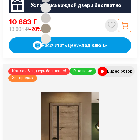
Установка
каждой двери
бесплатно!
10 883
₽
₽
-20%
13 604
Рассчитать цену
«под ключ»
Видео обзор
Каждая 3-я дверь бесплатно!
В наличии
Хит продаж