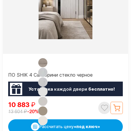
ПО SHIK 4 Санторини стекло черное
Установка
каждой двери
бесплатно!
10 883
₽
₽
-20%
13 604
Рассчитать цену
«под ключ»