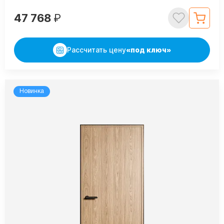
47 768
₽
Рассчитать цену
«под ключ»
Новинка