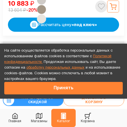
10 883
₽
₽
-20%
13 604
Рассчитать цену
«под ключ»
В наличии
На сайте осуществляется обработка персональных данных с
использованием файлов cookies в соответствии с
Политикой
конфиденциальности.
Продолжая использовать сайт, Вы даете
согласие на
обработку персональных данных
и на использование
cookies-файлов. Cookies можно отключить в любой момент в
Точный расчет за 10 минут по СМС или телефону!
настройках вашего браузера.
20 111
₽
Принять
₽
25 139
РАСЧЕТ ЦЕНЫ СО
ДОБАВИТЬ В
СКИДКОЙ
КОРЗИНУ
Главная
Магазины
Каталог
Корзина