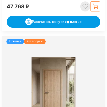
47 768
₽
Рассчитать цену
«под ключ»
Новинка
Хит продаж