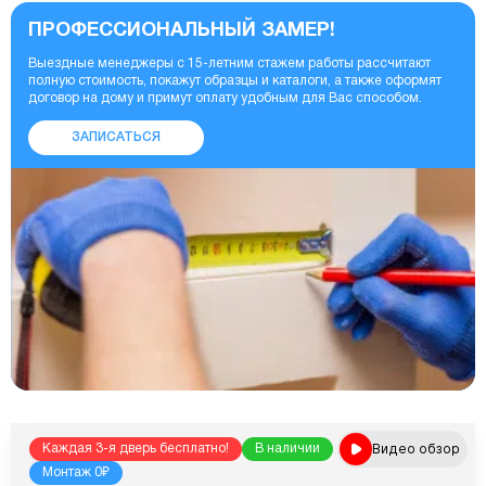
ПРОФЕССИОНАЛЬНЫЙ ЗАМЕР!
Выездные менеджеры с 15-летним стажем работы рассчитают
полную стоимость, покажут образцы и каталоги, а также оформят
договор на дому и примут оплату удобным для Вас способом.
ЗАПИСАТЬСЯ
Видео обзор
Каждая 3-я дверь бесплатно!
В наличии
Монтаж 0₽