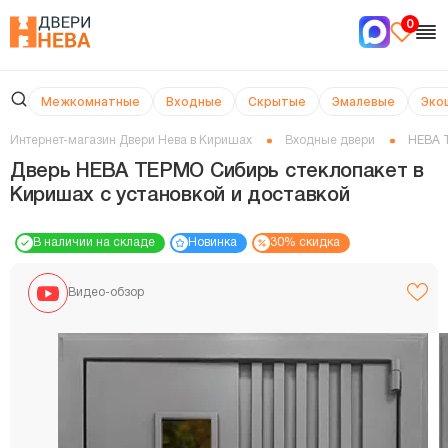
0
Межкомнатные
Входные
Скрытые
Эмалевые
Эко
Интернет-магазин Двери Нева в Киришах
Входные двери
НЕВА 
Дверь НЕВА ТЕРМО Сибирь стеклопакет в
Киришах с установкой и доставкой
В наличии на складе
Новинка
30% скидка
Видео-обзор