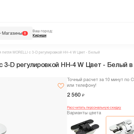
Ваш город:
Магазины
0
Кириши
 петля MORELLI с 3-D регулировкой HH-4 W Цвет - Белый
 3-D регулировкой HH-4 W Цвет - Белый в
Точный расчет за 10 минут по 
или телефону!
2 560
₽
Рассчитать персональную скидку
Варианты цвета