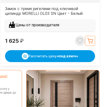
Замок с тремя ригелеми под ключевой
цилиндр MORELLI OL03 SN Цвет - Белый
никель
Цены от производителя
1 625
₽
Рассчитать цену
«под ключ»
цене!
ысоту у
те двери до