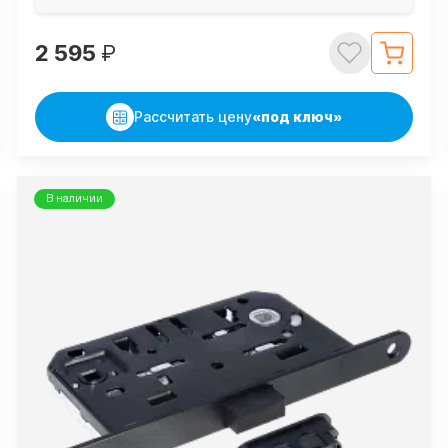
2 595
₽
Рассчитать цену
«под ключ»
В наличии