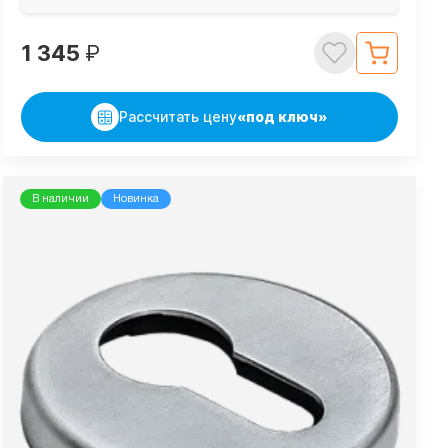
1 345
₽
Рассчитать цену
«под ключ»
В наличии
Новинка