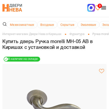
0
Межкомнатные
Входные
Скрытые
Эмалевые
Эко
Интернет-магазин Двери Нева в Киришах
Фурнитура
Ручка morel
Купить дверь Ручка morelli MН-05 AB в
Киришах с установкой и доставкой
В наличии на складе