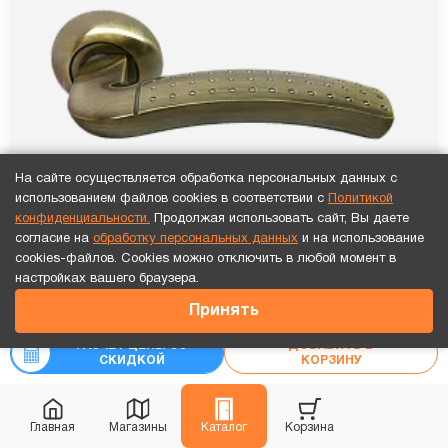
На сайте осуществляется обработка персональных данных с
использованием файлов cookies в соответствии с
Политикой
конфиденциальности.
Продолжая использовать сайт, Вы даете
согласие на
обработку персональных данных
и на использование
cookies-файлов. Cookies можно отключить в любой момент в
Точный расчет за 10 минут по СМС или телефону!
настройках вашего браузера.
RAP 7 AB
2 080
₽
Принять
Цены от производителя
РАСЧЕТ ЦЕНЫ СО
ДОБАВИТЬ В
СКИДКОЙ
КОРЗИНУ
1 215
₽
Главная
Магазины
Каталог
Корзина