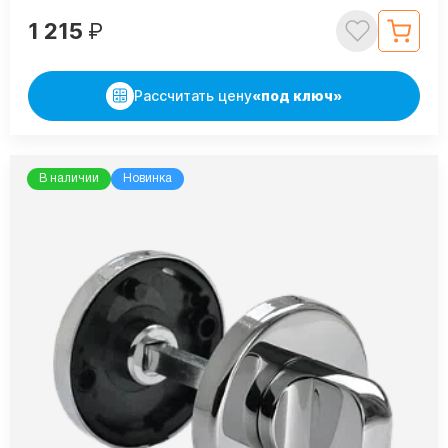
1 215
₽
Рассчитать цену
«под ключ»
В наличии
Новинка