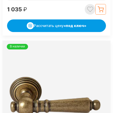
1 035
₽
Рассчитать цену
«под ключ»
В наличии