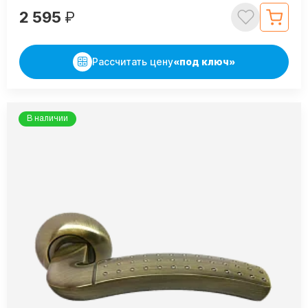
2 595
₽
Рассчитать цену
«под ключ»
В наличии