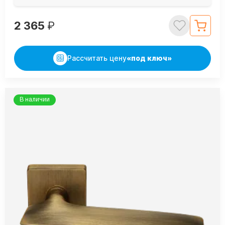
2 365
₽
Рассчитать цену
«под ключ»
В наличии