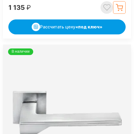
1 135
₽
Рассчитать цену
«под ключ»
В наличии