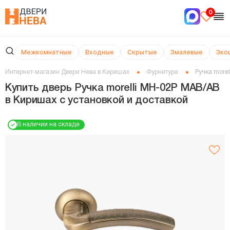
0
Межкомнатные
Входные
Скрытые
Эмалевые
Эко
Интернет-магазин Двери Нева в Киришах
Фурнитура
Ручка more
Купить дверь Ручка morelli MH-02P MAB/AB
в Киришах с установкой и доставкой
В наличии на складе