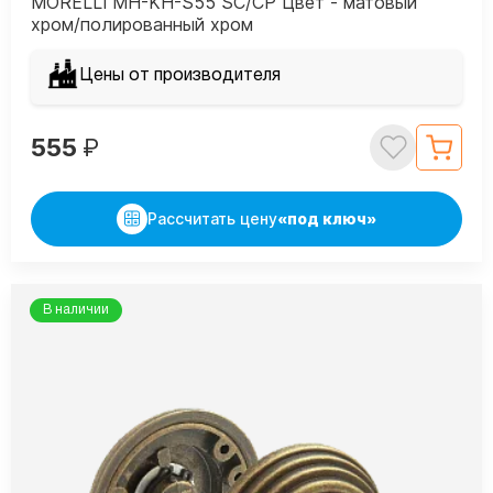
MORELLI MH-KH-S55 SC/CP Цвет - матовый
хром/полированный хром
Цены от производителя
555
₽
Рассчитать цену
«под ключ»
В наличии