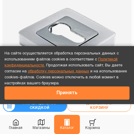
На сайте осуществляется обработка персональных данных с
использованием файлов cookies в соответствии с
Политикой
конфиденциальности.
Продолжая использовать сайт, Вы даете
согласие на
обработку персональных данных
и на использование
cookies-файлов. Cookies можно отключить в любой момент в
Точный расчет за 10 минут по СМС или телефону!
настройках вашего браузера.
2 400
₽
Принять
MORELLI MH-KH-S55 SC/CP Цвет - матовый
РАСЧЕТ ЦЕНЫ СО
ДОБАВИТЬ В
СКИДКОЙ
КОРЗИНУ
хром/полированный хром
Цены от производителя
Главная
Магазины
Каталог
Корзина