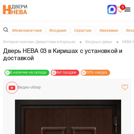
0
Межкомнатные
Входные
Скрытые
Эмалевые
Эко
Интернет-магазин Двери Нева в Киришах
Входные двери
НЕВА 
Дверь НЕВА 03 в Киришах с установкой и
доставкой
В наличии на складе
Хит продаж
30% скидка
Видео-обзор