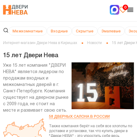
0
Межкомнатные
Входные
Скрытые
Эмалевые
Эко
Интернет-магазин Двери Нева в Киришах
Новости
15 лет Двери 
15 лет Двери Нева
Уже 15 лет компания "ДВЕРИ
НЕВА" является лидером по
продажам входных и
межкомнатных дверей в г.
Санкт-Петербурге. Компания
существует на дверном рынке
с 2009 года, не стоит на
месте и развивает свою сеть.
58 ДВЕРНЫХ САЛОНА В РОССИИ
Также компания берёт на себя все хлопоты по
доставке и установке, так что купить двери
в
"Двери НЕВА" - это упростить себе весь